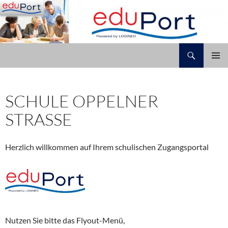
Zum
Inhalt
springen
Suchen
Schule Oppelner Straße
PRIMÄR
MENÜ
SCHULE OPPELNER
STRASSE
Herzlich willkommen auf Ihrem schulischen Zugangsportal
Nutzen Sie bitte das Flyout-Menü,